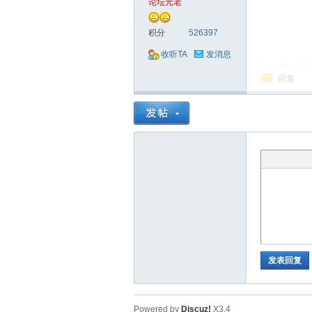
论坛元老
安
积分
526397
收听TA
发消息
回复
网
发表回复
络
Powered by
Discuz!
X3.4