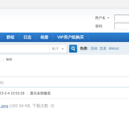
用户名
密码
群组
日志
相册
VIP用户组购买
热搜:
活动
交友
discuz
帖子
搜
区
test
索
接]
›
-2-4 10:53:28
|
显示全部楼层
.png
(182.94 KB, 下载次数: 0)