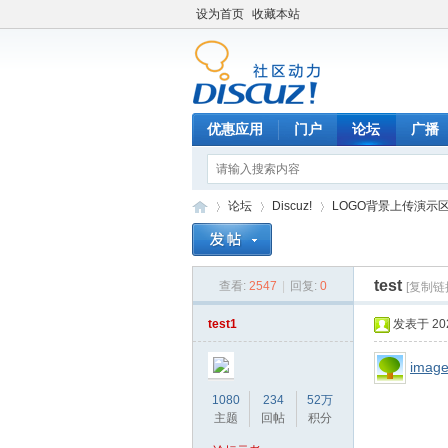
设为首页
收藏本站
优惠应用
门户
论坛
广播
论坛
Discuz!
LOGO背景上传演示
test
查看:
2547
|
回复:
0
[复制链
平
»
›
›
test1
发表于 2023
image
1080
234
52万
主题
回帖
积分