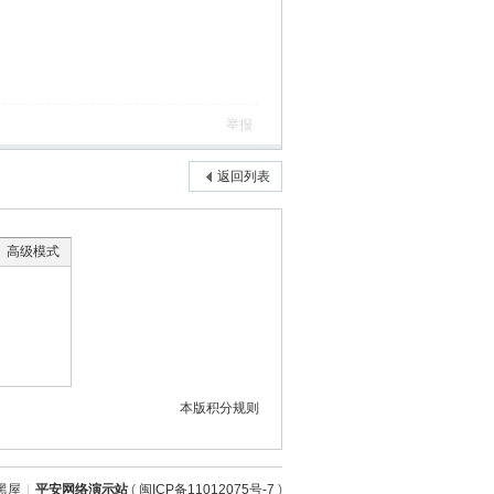
举报
返回列表
高级模式
本版积分规则
黑屋
|
平安网络演示站
(
闽ICP备11012075号-7
)