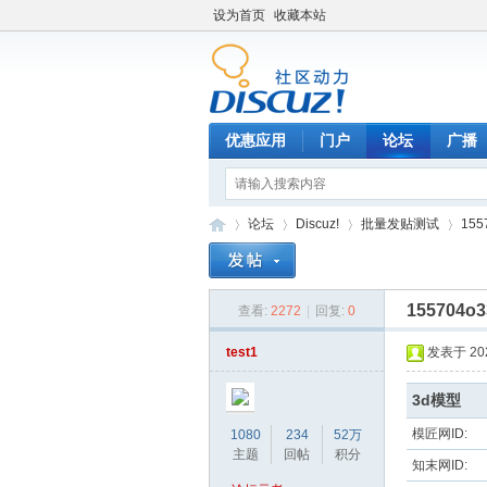
设为首页
收藏本站
优惠应用
门户
论坛
广播
论坛
Discuz!
批量发贴测试
155
155704o3
查看:
2272
|
回复:
0
平
»
›
›
›
test1
发表于 2025
3d模型
模匠网ID:
1080
234
52万
主题
回帖
积分
知末网ID: