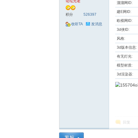
论坛元老
溜溜网ID:
建E网ID:
安
积分
526397
欧模网ID:
收听TA
发消息
3d侠ID:
风格:
3d版本信息:
有无灯光:
模型材质:
3d渲染器:
网
回复
络