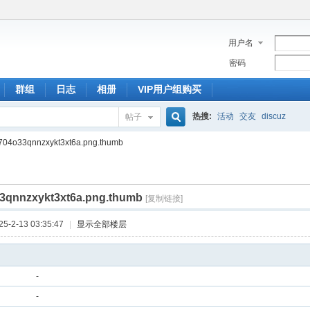
用户名
密码
群组
日志
相册
VIP用户组购买
热搜:
活动
交友
discuz
帖子
搜
704o33qnnzxykt3xt6a.png.thumb
3qnnzxykt3xt6a.png.thumb
索
[复制链接]
-2-13 03:35:47
|
显示全部楼层
-
-