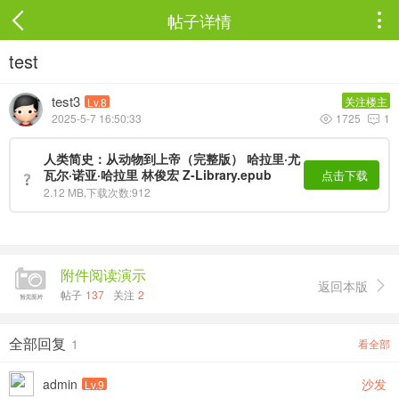
帖子详情

test
test3
关注楼主
Lv.8
2025-5-7 16:50:33
1725
1


人类简史：从动物到上帝（完整版） 哈拉里·尤
瓦尔·诺亚·哈拉里 林俊宏 Z-Library.epub
点击下载
2.12 MB,下载次数:912
附件阅读演示
返回本版

帖子
137
关注
2
全部回复
1
看全部
admin
沙发
Lv.9