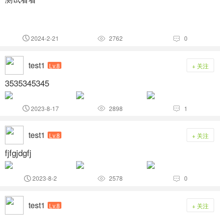
2024-2-21
2762
0



test1
Lv.8
+ 关注
3535345345
2023-8-17
2898
1



test1
Lv.8
+ 关注
fjfgjdgfj
2023-8-2
2578
0



test1
Lv.8
+ 关注