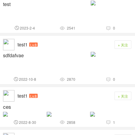
test
2023-2-4
2541
0



test1
Lv.8
+ 关注
sdfdafvae
2022-10-8
2870
0



test1
Lv.8
+ 关注
ces
2022-8-30
2858
1


