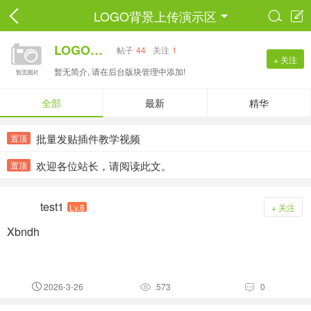
LOGO背景上传演示区


LOGO背景上传演示区
帖子
44
关注
1
+ 关注
暂无简介, 请在后台版块管理中添加!
全部
最新
精华
批量发贴插件教学视频
置顶
欢迎各位站长，请阅读此文。
置顶
test1
Lv.8
+ 关注
Xbndh
2026-3-26
573
0


