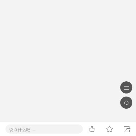





说点什么吧.....