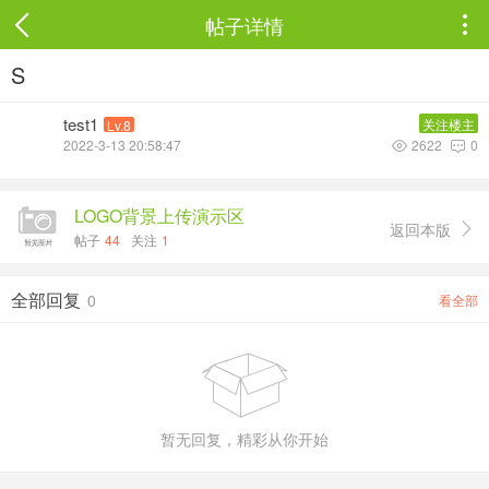
帖子详情

S
test1
关注楼主
Lv.8
2022-3-13 20:58:47
2622
0


LOGO背景上传演示区
返回本版

帖子
44
关注
1
全部回复
0
看全部

暂无回复，精彩从你开始