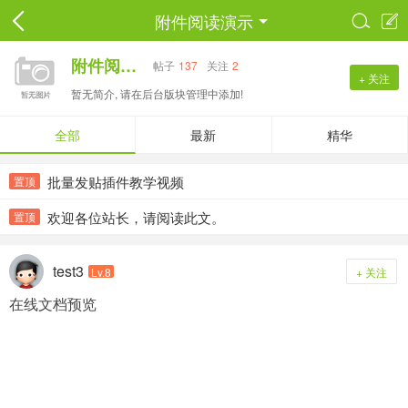
附件阅读演示


附件阅读演示
帖子
137
关注
2
+ 关注
暂无简介, 请在后台版块管理中添加!
全部
最新
精华
批量发贴插件教学视频
置顶
欢迎各位站长，请阅读此文。
置顶
test3
Lv.8
+ 关注
在线文档预览